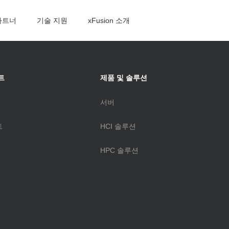
파트너
기술 지원
xFusion 소개
8
트
제품 및 솔루션
랙 서버
서버
I 서버
트
HCI 솔루션
 스케일 서버
HPC 솔루션