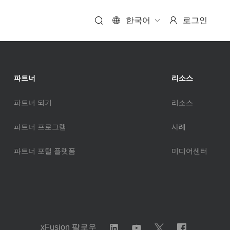
한국어
로그인
파트너
리소스
파트너 되기
리소스
FusionServer V7
파트너 프로그램
사례
더보기
파트너 포털 플랫폼
미디어센터
xFusion 팔로우