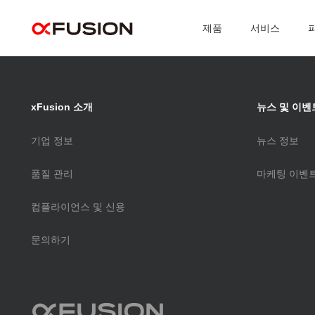
>
제품
서비스
제품
FusionServer V
xFusion 소개
뉴스 및 이벤
FusionServer 
솔루션
기업 정보
뉴스 정보
FusionServer A
품질 관리
마케팅 이벤
FusionPoD 랙
컴플라이언스 및 신용
DFXStorage
문의하기